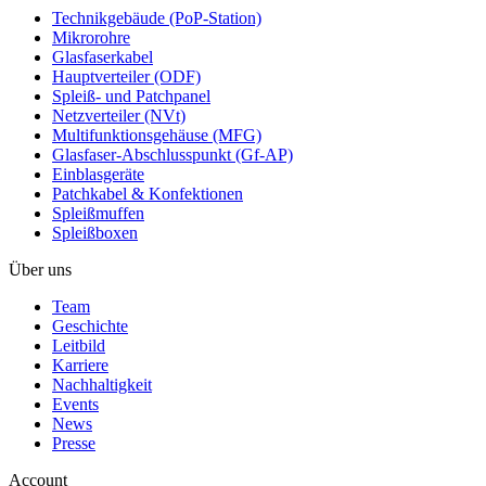
Technikgebäude (PoP-Station)
Mikrorohre
Glasfaserkabel
Hauptverteiler (ODF)
Spleiß- und Patchpanel
Netzverteiler (NVt)
Multifunktionsgehäuse (MFG)
Glasfaser-Abschlusspunkt (Gf-AP)
Einblasgeräte
Patchkabel & Konfektionen
Spleißmuffen
Spleißboxen
Über uns
Team
Geschichte
Leitbild
Karriere
Nachhaltigkeit
Events
News
Presse
Account