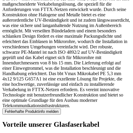
maßgeschneiderte Verkabelungslösung, die speziell für die
Anforderungen von FTTX-Netzen entwickelt wurde. Durch seine
Konstruktion ohne Halogene und Metalle bietet es eine
außerordentliche UV-Beständigkeit und ist zudem längswasserdicht,
was eine sichere und langanhaltende Nutzung im Außenbereich
ermöglicht. Mit verseilten Bündeladern und einem besonders
schlanken Design fördert es eine maximale Packungsdichte und
erleichtert das Einblasen in Mikrorohre, wodurch die Installation in
verschiedenen Umgebungen vereinfacht wird. Der robuste,
schwarze PE-Mantel ist nach ISO 4892/2 auf UV-Beständigkeit
geprüft und das Kabel eignet sich für Mikrorohre mit
Innendurchmessern von 8 bis 15 mm. Die Lieferung erfolgt auf
einer Einwegtrommel, was die Installation beschleunigt und die
Handhabung erleichtert. Das bbt Vmax Mikrokabel PE 5,3 mm
4x12 9/125 G657A1 ist eine exzellente Lösung für Projekte, die
eine hochwertige, zuverlässige und einfach zu installierende
Verkabelung in FTTX-Netzen erfordern. Es vereint innovative
Technologie mit benutzerfreundlicher Konstruktion und bietet so
eine optimale Grundlage für den Ausbau moderner
Telekommunikationsinfrastrukturen.
Fehlerhafte Produktinfo melden
Vorteile unserer Glasfaserkabel