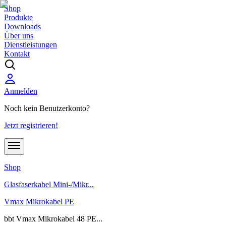
Shop
Produkte
Downloads
Über uns
Dienstleistungen
Kontakt
Anmelden
Noch kein Benutzerkonto?
Jetzt registrieren!
Shop
Glasfaserkabel Mini-/Mikr...
Vmax Mikrokabel PE
bbt Vmax Mikrokabel 48 PE...