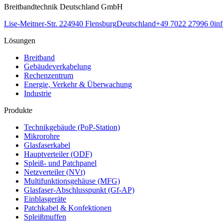
Breitbandtechnik Deutschland GmbH
Lise-Meitner-Str. 2
24940
Flensburg
Deutschland
+49 7022 27996 0
in
Lösungen
Breitband
Gebäudeverkabelung
Rechenzentrum
Energie, Verkehr & Überwachung
Industrie
Produkte
Technikgebäude (PoP-Station)
Mikrorohre
Glasfaserkabel
Hauptverteiler (ODF)
Spleiß- und Patchpanel
Netzverteiler (NVt)
Multifunktionsgehäuse (MFG)
Glasfaser-Abschlusspunkt (Gf-AP)
Einblasgeräte
Patchkabel & Konfektionen
Spleißmuffen