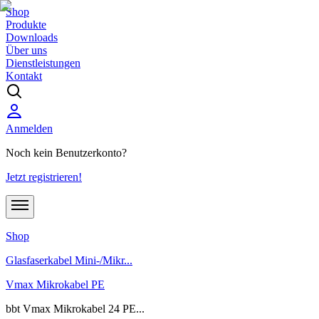
Shop
Produkte
Downloads
Über uns
Dienstleistungen
Kontakt
Anmelden
Noch kein Benutzerkonto?
Jetzt registrieren!
Shop
Glasfaserkabel Mini-/Mikr...
Vmax Mikrokabel PE
bbt Vmax Mikrokabel 24 PE...