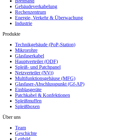
Breitband
Gebäudeverkabelung
Rechenzentrum
Energie, Verkehr & Überwachung
Industrie
Produkte
Technikgebäude (PoP-Station)
Mikrorohre
Glasfaserkabel
Hauptverteiler (ODF)
Spleiß- und Patchpanel
Netzverteiler (NVt)
Multifunktionsgehäuse (MFG)
Glasfaser-Abschlusspunkt (Gf-AP)
Einblasgeräte
Patchkabel & Konfektionen
Spleißmuffen
Spleißboxen
Über uns
Team
Geschichte
Leitbild