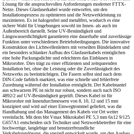
Lösung für die anspruchsvollen Anforderungen moderner FTTX-
Netze. Dieses Glasfaserkabel wurde entworfen, um den
Installationsprozess zu optimieren und die Netzwerkleistung zu
maximieren. Es ist halogenfrei und metallfrei, wodurch es eine
sichere Wahl für Umgebungen sowohl im Innen- als auch im
Außenbereich darstellt. Seine UV-Beständigkeit und
Längswasserdichtigkeit garantieren eine dauerhafte und zuverlässige
Funktion unter verschiedenen Betriebsbedingungen. Die innovative
Konstruktion des Lichtwellenleiters mit verseilten Bündeladern und
ein besonders schlanker Aufbau des Glasfaserkabels ermöglichen
eine hohe Packungsdichte und erleichtern das Einblasen in
Mikrorohre. Dies trägt zu einer effizienten und zeitsparenden
Installation bei, ohne die Leistung oder die Zuverlässigkeit des
Netzwerks zu beeinträchtigen. Die Fasern selbst sind nach dem
DIN-Code farblich markiert, was eine schnelle und fehlerfreie
Zuordnung während der Installation ermöglicht. Der Kabelmantel
aus schwarzem PE ist nicht nur robust, sondern auch nach ISO
4892/2 auf UV-Beständigkeit geprüft. Dieses Kabel ist für
Mikrorohre mit Innendurchmessern von 8, 10, 12 und 15 mm
konzipiert und wird auf einer Einwegtrommel geliefert, was die
Handhabung und das Management des Kabels vor Ort weiter
vereinfacht. Mit dem bbt Vmax Mikrokabel PE 5,3 mm 6x12 9/125
G657A1 entscheiden sich Techniker und Netzwerkbetreiber für eine
hochwertige, langlebige und benutzerfreundliche
Verkabelungslösung, die speziell entwickelt wurde, um den Ausbau