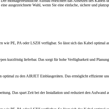
er montagefreundliche Aufbau erleichtert das Absetzen des Kabels und r
 eine ausgezeichnete Wahl, wenn Sie eine einfache, sichere und platzs
ien wie PE, PA oder LSZH verfügbar. So lässt sich das Kabel optimal
n kurzfristig lieferbar. Das sorgt für hohe Verfügbarkeit und Planungs
 optimal zu den AIRJET Einblasgeräten. Das ermöglicht effiziente und 
itung. Das spart Zeit bei der Installation und reduziert den Aufwand au