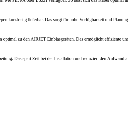
ien wie PE, PA oder LSZH verfügbar. So lässt sich das Kabel optimal
n kurzfristig lieferbar. Das sorgt für hohe Verfügbarkeit und Planungs
 optimal zu den AIRJET Einblasgeräten. Das ermöglicht effiziente und 
itung. Das spart Zeit bei der Installation und reduziert den Aufwand au