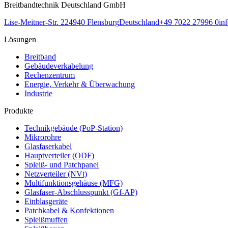
Breitbandtechnik Deutschland GmbH
Lise-Meitner-Str. 2
24940
Flensburg
Deutschland
+49 7022 27996 0
in
Lösungen
Breitband
Gebäudeverkabelung
Rechenzentrum
Energie, Verkehr & Überwachung
Industrie
Produkte
Technikgebäude (PoP-Station)
Mikrorohre
Glasfaserkabel
Hauptverteiler (ODF)
Spleiß- und Patchpanel
Netzverteiler (NVt)
Multifunktionsgehäuse (MFG)
Glasfaser-Abschlusspunkt (Gf-AP)
Einblasgeräte
Patchkabel & Konfektionen
Spleißmuffen