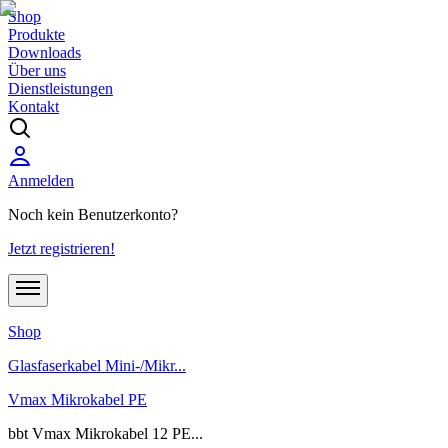
Shop
Produkte
Downloads
Über uns
Dienstleistungen
Kontakt
Anmelden
Noch kein Benutzerkonto?
Jetzt registrieren!
Shop
Glasfaserkabel Mini-/Mikr...
Vmax Mikrokabel PE
bbt Vmax Mikrokabel 12 PE...