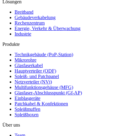
Lösungen
Breitband
Gebäudeverkabelung
Rechenzentrum
Energie, Verkehr & Überwachung
Industrie
Produkte
Technikgebäude (PoP-Station)
Mikrorohre
Glasfaserkabel
Hauptverteiler (ODF)
Spleiß- und Patchpanel
Netzverteiler (NVt)
Multifunktionsgehäuse (MFG)
Glasfaser-Abschlusspunkt (Gf-AP)
Einblasgeräte
Patchkabel & Konfektionen
Spleißmuffen
Spleißboxen
Über uns
Team