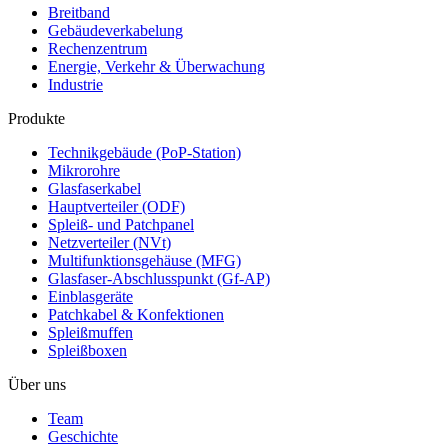
Breitband
Gebäudeverkabelung
Rechenzentrum
Energie, Verkehr & Überwachung
Industrie
Produkte
Technikgebäude (PoP-Station)
Mikrorohre
Glasfaserkabel
Hauptverteiler (ODF)
Spleiß- und Patchpanel
Netzverteiler (NVt)
Multifunktionsgehäuse (MFG)
Glasfaser-Abschlusspunkt (Gf-AP)
Einblasgeräte
Patchkabel & Konfektionen
Spleißmuffen
Spleißboxen
Über uns
Team
Geschichte