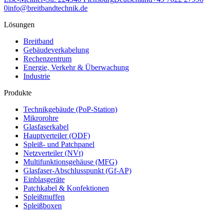
0
info@breitbandtechnik.de
Lösungen
Breitband
Gebäudeverkabelung
Rechenzentrum
Energie, Verkehr & Überwachung
Industrie
Produkte
Technikgebäude (PoP-Station)
Mikrorohre
Glasfaserkabel
Hauptverteiler (ODF)
Spleiß- und Patchpanel
Netzverteiler (NVt)
Multifunktionsgehäuse (MFG)
Glasfaser-Abschlusspunkt (Gf-AP)
Einblasgeräte
Patchkabel & Konfektionen
Spleißmuffen
Spleißboxen