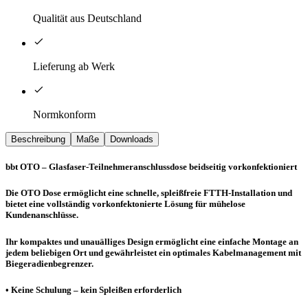
Qualität aus Deutschland
Lieferung ab Werk
Normkonform
Beschreibung
Maße
Downloads
bbt OTO – Glasfaser-Teilnehmeranschlussdose beidseitig vorkonfektioniert
Die OTO Dose ermöglicht eine schnelle, spleißfreie FTTH-Installation und
bietet eine vollständig vorkonfektonierte Lösung für mühelose
Kundenanschlüsse.
Ihr kompaktes und unau­älliges Design ermöglicht eine einfache Montage an
jedem beliebigen Ort und gewährleistet ein optimales Kabelmanagement mit
Biegeradienbegrenzer.
• Keine Schulung – kein Spleißen erforderlich