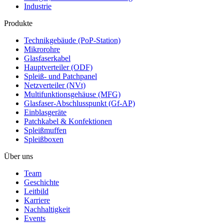
Industrie
Produkte
Technikgebäude (PoP-Station)
Mikrorohre
Glasfaserkabel
Hauptverteiler (ODF)
Spleiß- und Patchpanel
Netzverteiler (NVt)
Multifunktionsgehäuse (MFG)
Glasfaser-Abschlusspunkt (Gf-AP)
Einblasgeräte
Patchkabel & Konfektionen
Spleißmuffen
Spleißboxen
Über uns
Team
Geschichte
Leitbild
Karriere
Nachhaltigkeit
Events