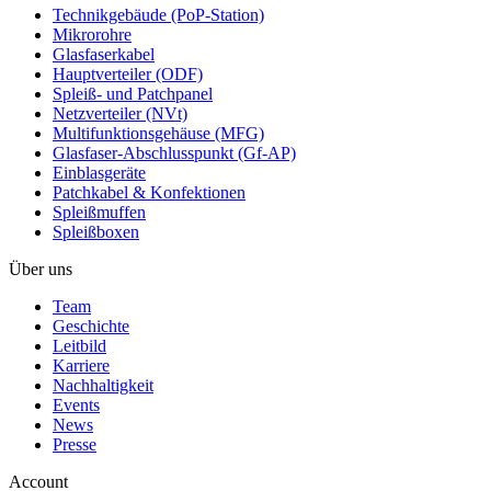
Technikgebäude (PoP-Station)
Mikrorohre
Glasfaserkabel
Hauptverteiler (ODF)
Spleiß- und Patchpanel
Netzverteiler (NVt)
Multifunktionsgehäuse (MFG)
Glasfaser-Abschlusspunkt (Gf-AP)
Einblasgeräte
Patchkabel & Konfektionen
Spleißmuffen
Spleißboxen
Über uns
Team
Geschichte
Leitbild
Karriere
Nachhaltigkeit
Events
News
Presse
Account