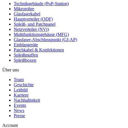
Technikgebäude (PoP-Station)
Mikrorohre
Glasfaserkabel
Hauptverteiler (ODF)
Spleiß- und Patchpanel
Netzverteiler (NVt)
Multifunktionsgehäuse (MFG)
Glasfaser-Abschlusspunkt (Gf-AP)
Einblasgeräte
Patchkabel & Konfektionen
Spleißmuffen
Spleißboxen
Über uns
Team
Geschichte
Leitbild
Karriere
Nachhaltigkeit
Events
News
Presse
Account