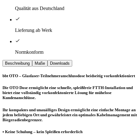
Qualität aus Deutschland
Lieferung ab Werk
Normkonform
Beschreibung
Maße
Downloads
bbt OTO – Glasfaser-Teilnehmeranschlussdose beidseitig vorkonfektioniert
Die OTO Dose ermöglicht eine schnelle, spleißfreie FTTH-Installation und
bietet eine vollständig vorkonfektonierte Lösung für mühelose
Kundenanschlüsse.
Ihr kompaktes und unau­älliges Design ermöglicht eine einfache Montage an
jedem beliebigen Ort und gewährleistet ein optimales Kabelmanagement mit
Biegeradienbegrenzer.
• Keine Schulung – kein Spleißen erforderlich