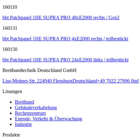
160110
bbt Patchpanel 1HE SUPRA PRO 48xE2000 rechts / Gen2
160131
bbt Patchpanel 1HE SUPRA PRO 4xE2000 rechts / teilbestückt
160150
bbt Patchpanel 1HE SUPRA PRO 24xE2000 links / teilbestückt
Breitbandtechnik Deutschland GmbH
Lise-Meitner-Str. 2
24940
Flensburg
Deutschland
+49 7022 27996 0
in
Lösungen
Breitband
Gebäudeverkabelung
Rechenzentrum
Energie, Verkehr & Überwachung
Industrie
Produkte