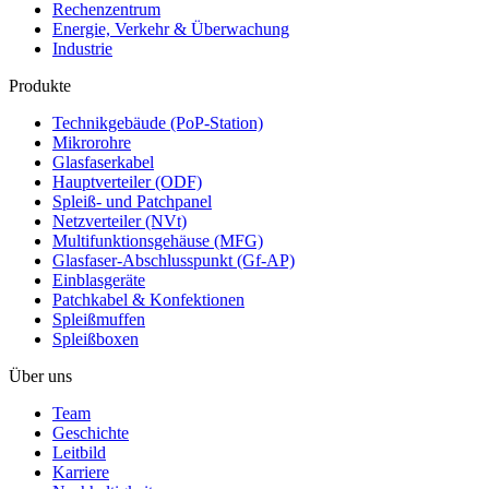
Rechenzentrum
Energie, Verkehr & Überwachung
Industrie
Produkte
Technikgebäude (PoP-Station)
Mikrorohre
Glasfaserkabel
Hauptverteiler (ODF)
Spleiß- und Patchpanel
Netzverteiler (NVt)
Multifunktionsgehäuse (MFG)
Glasfaser-Abschlusspunkt (Gf-AP)
Einblasgeräte
Patchkabel & Konfektionen
Spleißmuffen
Spleißboxen
Über uns
Team
Geschichte
Leitbild
Karriere