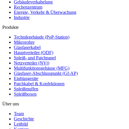
Gebäudeverkabelung
Rechenzentrum
Energie, Verkehr & Überwachung
Industrie
Produkte
Technikgebäude (PoP-Station)
Mikrorohre
Glasfaserkabel
Hauptverteiler (ODF)
Spleiß- und Patchpanel
Netzverteiler (NVt)
Multifunktionsgehäuse (MFG)
Glasfaser-Abschlusspunkt (Gf-AP)
Einblasgeräte
Patchkabel & Konfektionen
Spleißmuffen
Spleißboxen
Über uns
Team
Geschichte
Leitbild