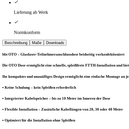
Lieferung ab Werk
Normkonform
Beschreibung
Maße
Downloads
bbt OTO – Glasfaser-Teilnehmeranschlussdose beidseitig vorkonfektioniert
Die OTO Dose ermöglicht eine schnelle, spleißfreie FTTH-Installation und bi
Ihr kompaktes und unau­älliges Design ermöglicht eine einfache Montage an
• Keine Schulung – kein Spleißen erforderlich
• Integrierter Kabelspeicher – bis zu 10 Meter im Inneren der Dose
• Flexible Installation – Zusätzliche Kabellängen von 20, 30 oder 40 Meter
• Optimiert für die Installation ohne Spleißen