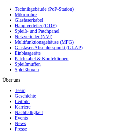
Technikgebäude (PoP-Station)
Mikrorohre
Glasfaserkabel
Hauptverteiler (ODF)
Spleiß- und Patchpanel
Netzverteiler (NVt)
Multifunktionsgehäuse (MFG)
Glasfaser-Abschlusspunkt (Gf-AP)
Einblasgeräte
Patchkabel & Konfektionen
Spleißmuffen
Spleißboxen
Über uns
Team
Geschichte
Leitbild
Karriere
Nachhaltigkeit
Events
News
Presse