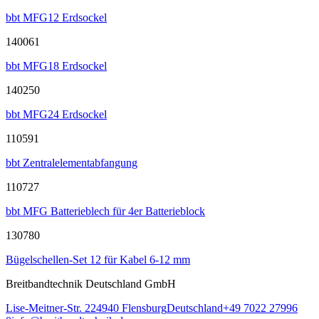
bbt MFG12 Erdsockel
140061
bbt MFG18 Erdsockel
140250
bbt MFG24 Erdsockel
110591
bbt Zentralelementabfangung
110727
bbt MFG Batterieblech für 4er Batterieblock
130780
Bügelschellen-Set 12 für Kabel 6-12 mm
Breitbandtechnik Deutschland GmbH
Lise-Meitner-Str. 2
24940
Flensburg
Deutschland
+49 7022 27996