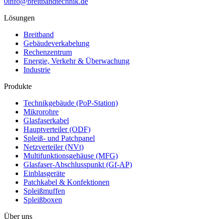
0
info@breitbandtechnik.de
Lösungen
Breitband
Gebäudeverkabelung
Rechenzentrum
Energie, Verkehr & Überwachung
Industrie
Produkte
Technikgebäude (PoP-Station)
Mikrorohre
Glasfaserkabel
Hauptverteiler (ODF)
Spleiß- und Patchpanel
Netzverteiler (NVt)
Multifunktionsgehäuse (MFG)
Glasfaser-Abschlusspunkt (Gf-AP)
Einblasgeräte
Patchkabel & Konfektionen
Spleißmuffen
Spleißboxen
Über uns