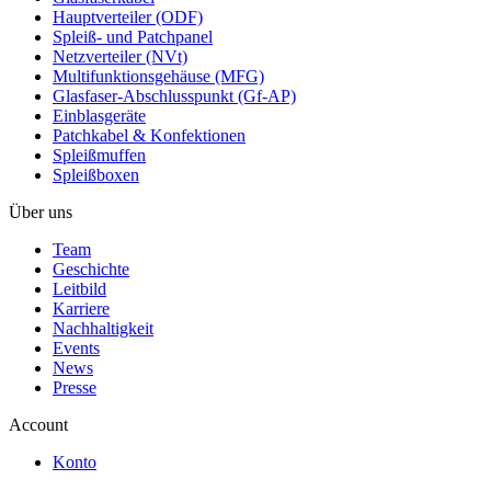
Hauptverteiler (ODF)
Spleiß- und Patchpanel
Netzverteiler (NVt)
Multifunktionsgehäuse (MFG)
Glasfaser-Abschlusspunkt (Gf-AP)
Einblasgeräte
Patchkabel & Konfektionen
Spleißmuffen
Spleißboxen
Über uns
Team
Geschichte
Leitbild
Karriere
Nachhaltigkeit
Events
News
Presse
Account
Konto