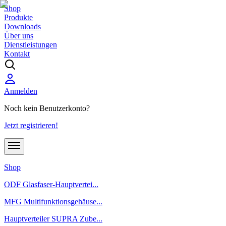
Shop
Produkte
Downloads
Über uns
Dienstleistungen
Kontakt
Anmelden
Noch kein Benutzerkonto?
Jetzt registrieren!
Shop
ODF Glasfaser-Hauptvertei...
MFG Multifunktionsgehäuse...
Hauptverteiler SUPRA Zube...