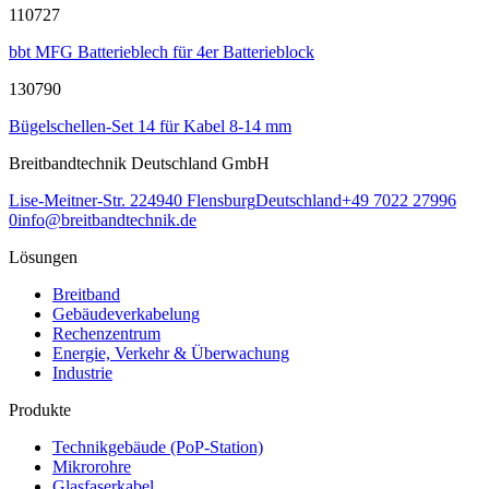
110727
bbt MFG Batterieblech für 4er Batterieblock
130790
Bügelschellen-Set 14 für Kabel 8-14 mm
Breitbandtechnik Deutschland GmbH
Lise-Meitner-Str. 2
24940
Flensburg
Deutschland
+49 7022 27996
0
info@breitbandtechnik.de
Lösungen
Breitband
Gebäudeverkabelung
Rechenzentrum
Energie, Verkehr & Überwachung
Industrie
Produkte
Technikgebäude (PoP-Station)
Mikrorohre
Glasfaserkabel