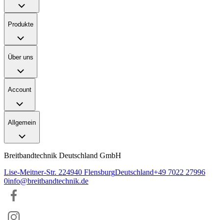
Produkte
Über uns
Account
Allgemein
Breitbandtechnik Deutschland GmbH
Lise-Meitner-Str. 2
24940
Flensburg
Deutschland
+49 7022 27996
0
info@breitbandtechnik.de