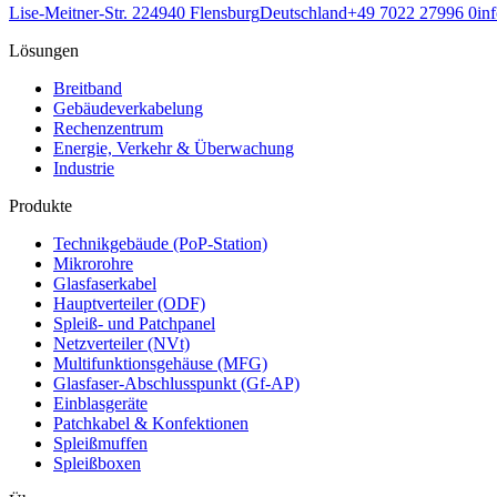
Lise-Meitner-Str. 2
24940
Flensburg
Deutschland
+49 7022 27996 0
in
Lösungen
Breitband
Gebäudeverkabelung
Rechenzentrum
Energie, Verkehr & Überwachung
Industrie
Produkte
Technikgebäude (PoP-Station)
Mikrorohre
Glasfaserkabel
Hauptverteiler (ODF)
Spleiß- und Patchpanel
Netzverteiler (NVt)
Multifunktionsgehäuse (MFG)
Glasfaser-Abschlusspunkt (Gf-AP)
Einblasgeräte
Patchkabel & Konfektionen
Spleißmuffen
Spleißboxen