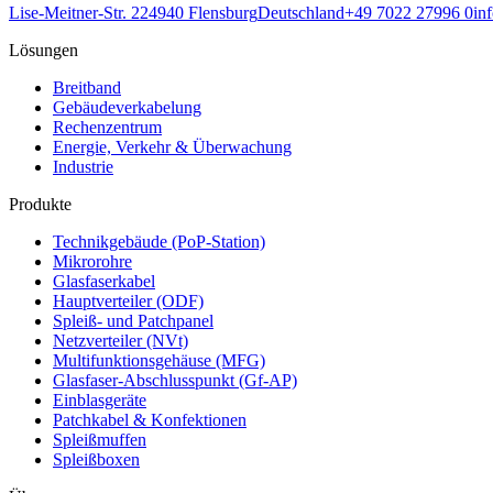
Lise-Meitner-Str. 2
24940
Flensburg
Deutschland
+49 7022 27996 0
in
Lösungen
Breitband
Gebäudeverkabelung
Rechenzentrum
Energie, Verkehr & Überwachung
Industrie
Produkte
Technikgebäude (PoP-Station)
Mikrorohre
Glasfaserkabel
Hauptverteiler (ODF)
Spleiß- und Patchpanel
Netzverteiler (NVt)
Multifunktionsgehäuse (MFG)
Glasfaser-Abschlusspunkt (Gf-AP)
Einblasgeräte
Patchkabel & Konfektionen
Spleißmuffen
Spleißboxen