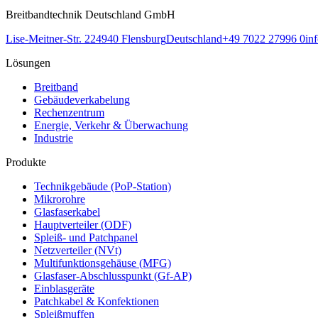
Breitbandtechnik Deutschland GmbH
Lise-Meitner-Str. 2
24940
Flensburg
Deutschland
+49 7022 27996 0
in
Lösungen
Breitband
Gebäudeverkabelung
Rechenzentrum
Energie, Verkehr & Überwachung
Industrie
Produkte
Technikgebäude (PoP-Station)
Mikrorohre
Glasfaserkabel
Hauptverteiler (ODF)
Spleiß- und Patchpanel
Netzverteiler (NVt)
Multifunktionsgehäuse (MFG)
Glasfaser-Abschlusspunkt (Gf-AP)
Einblasgeräte
Patchkabel & Konfektionen
Spleißmuffen