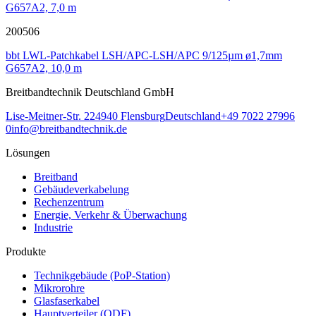
G657A2, 7,0 m
200506
bbt LWL-Patchkabel LSH/APC-LSH/APC 9/125µm ø1,7mm
G657A2, 10,0 m
Breitbandtechnik Deutschland GmbH
Lise-Meitner-Str. 2
24940
Flensburg
Deutschland
+49 7022 27996
0
info@breitbandtechnik.de
Lösungen
Breitband
Gebäudeverkabelung
Rechenzentrum
Energie, Verkehr & Überwachung
Industrie
Produkte
Technikgebäude (PoP-Station)
Mikrorohre
Glasfaserkabel
Hauptverteiler (ODF)