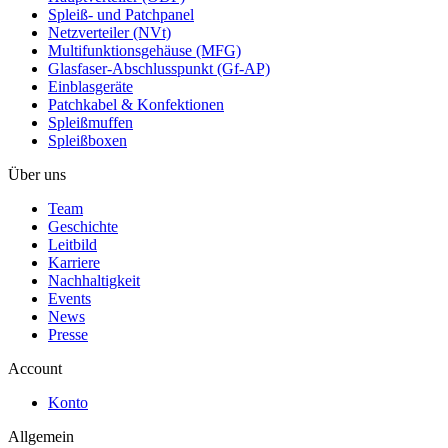
Spleiß- und Patchpanel
Netzverteiler (NVt)
Multifunktionsgehäuse (MFG)
Glasfaser-Abschlusspunkt (Gf-AP)
Einblasgeräte
Patchkabel & Konfektionen
Spleißmuffen
Spleißboxen
Über uns
Team
Geschichte
Leitbild
Karriere
Nachhaltigkeit
Events
News
Presse
Account
Konto
Allgemein