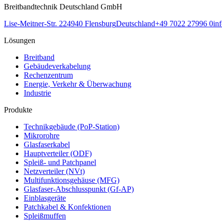
Breitbandtechnik Deutschland GmbH
Lise-Meitner-Str. 2
24940
Flensburg
Deutschland
+49 7022 27996 0
in
Lösungen
Breitband
Gebäudeverkabelung
Rechenzentrum
Energie, Verkehr & Überwachung
Industrie
Produkte
Technikgebäude (PoP-Station)
Mikrorohre
Glasfaserkabel
Hauptverteiler (ODF)
Spleiß- und Patchpanel
Netzverteiler (NVt)
Multifunktionsgehäuse (MFG)
Glasfaser-Abschlusspunkt (Gf-AP)
Einblasgeräte
Patchkabel & Konfektionen
Spleißmuffen