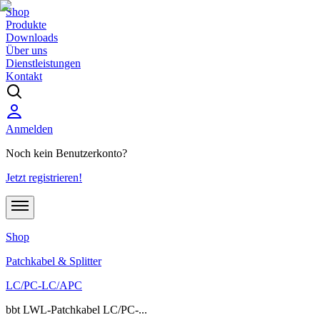
Shop
Produkte
Downloads
Über uns
Dienstleistungen
Kontakt
Anmelden
Noch kein Benutzerkonto?
Jetzt registrieren!
Shop
Patchkabel & Splitter
LC/PC-LC/APC
bbt LWL-Patchkabel LC/PC-...