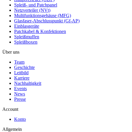
Spleiß- und Patchpanel
Netzverteiler (NVt)
Multifunktionsgehäuse (MFG)
Glasfaser-Abschlusspunkt (Gf-AP)
Einblasgeräte
Patchkabel & Konfektionen
Spleißmuffen
Spleißboxen
Über uns
Team
Geschichte
Leitbild
Karriere
Nachhaltigkeit
Events
News
Presse
Account
Konto
Allgemein