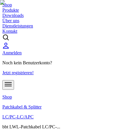
Shop
Produkte
Downloads
Über uns
Dienstleistungen
Kontakt
Anmelden
Noch kein Benutzerkonto?
Jetzt registrieren!
Shop
Patchkabel & Splitter
LC/PC-LC/APC
bbt LWL-Patchkabel LC/PC-...