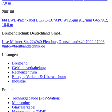
7,0 m
200106
bbt LWL-Patchkabel LC/PC-LC/APC 9/125µm ø1,7mm G657A2,
10,0 m
Breitbandtechnik Deutschland GmbH
Lise-Meitner-Str. 2
24940
Flensburg
Deutschland
+49 7022 27996
0
info@breitbandtechnik.de
Lösungen
Breitband
Gebäudeverkabelung
Rechenzentrum
Energie, Verkehr & Überwachung
Industrie
Produkte
Technikgebäude (PoP-Station)
Mikrorohre
Glasfaserkabel
Hauptverteiler (ODF)