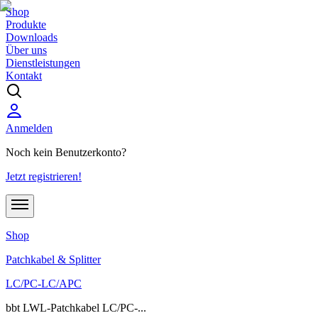
Shop
Produkte
Downloads
Über uns
Dienstleistungen
Kontakt
Anmelden
Noch kein Benutzerkonto?
Jetzt registrieren!
Shop
Patchkabel & Splitter
LC/PC-LC/APC
bbt LWL-Patchkabel LC/PC-...