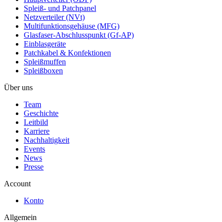
Spleiß- und Patchpanel
Netzverteiler (NVt)
Multifunktionsgehäuse (MFG)
Glasfaser-Abschlusspunkt (Gf-AP)
Einblasgeräte
Patchkabel & Konfektionen
Spleißmuffen
Spleißboxen
Über uns
Team
Geschichte
Leitbild
Karriere
Nachhaltigkeit
Events
News
Presse
Account
Konto
Allgemein