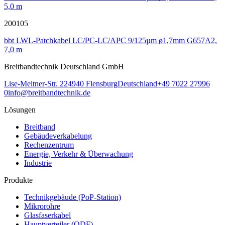
5,0 m
200105
bbt LWL-Patchkabel LC/PC-LC/APC 9/125µm ø1,7mm G657A2,
7,0 m
Breitbandtechnik Deutschland GmbH
Lise-Meitner-Str. 2
24940
Flensburg
Deutschland
+49 7022 27996
0
info@breitbandtechnik.de
Lösungen
Breitband
Gebäudeverkabelung
Rechenzentrum
Energie, Verkehr & Überwachung
Industrie
Produkte
Technikgebäude (PoP-Station)
Mikrorohre
Glasfaserkabel
Hauptverteiler (ODF)