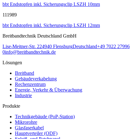
bbt Endstopfen inkl. Sicherungsclip LSZH 10mm
111989
bbt Endstopfen inkl. Sicherungsclip LSZH 12mm
Breitbandtechnik Deutschland GmbH
Lise-Meitner-Str. 2
24940
Flensburg
Deutschland
+49 7022 27996
0
info@breitbandtechnik.de
Lösungen
Breitband
Gebäudeverkabelung
Rechenzentrum
Energie, Verkehr & Überwachung
Industrie
Produkte
Technikgebäude (PoP-Station)
Mikrorohre
Glasfaserkabel
Hauptverteiler (ODF)
Spleiß- und Patchpanel