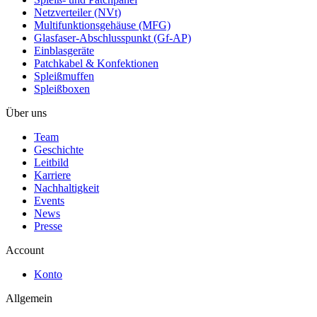
Netzverteiler (NVt)
Multifunktionsgehäuse (MFG)
Glasfaser-Abschlusspunkt (Gf-AP)
Einblasgeräte
Patchkabel & Konfektionen
Spleißmuffen
Spleißboxen
Über uns
Team
Geschichte
Leitbild
Karriere
Nachhaltigkeit
Events
News
Presse
Account
Konto
Allgemein