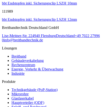
bbt Endstopfen inkl. Sicherungsclip LSZH 10mm
111989
bbt Endstopfen inkl. Sicherungsclip LSZH 12mm
Breitbandtechnik Deutschland GmbH
Lise-Meitner-Str. 2
24940
Flensburg
Deutschland
+49 7022 27996
0
info@breitbandtechnik.de
Lösungen
Breitband
Gebäudeverkabelung
Rechenzentrum
Energie, Verkehr & Überwachung
Industrie
Produkte
Technikgebäude (PoP-Station)
Mikrorohre
Glasfaserkabel
Hauptverteiler (ODF)
Spleiß- und Patchpanel