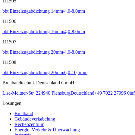
111505
bbt Einzelzugabdichtung 14mm/4,0-8,0mm
111506
bbt Einzelzugabdichtung 16mm/4,0-8,0mm
111507
bbt Einzelzugabdichtung 20mm/4,0-8,0mm
111508
bbt Einzelzugabdichtung 20mm/6,0-10,5mm
Breitbandtechnik Deutschland GmbH
Lise-Meitner-Str. 2
24940
Flensburg
Deutschland
+49 7022 27996 0
in
Lösungen
Breitband
Gebäudeverkabelung
Rechenzentrum
Energie, Verkehr & Überwachung