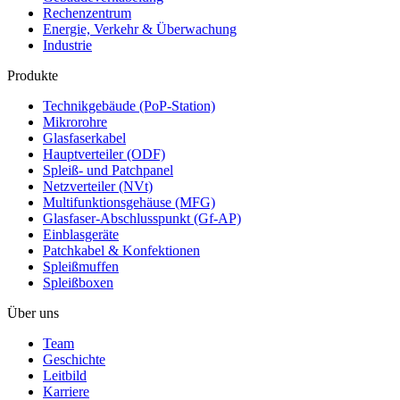
Rechenzentrum
Energie, Verkehr & Überwachung
Industrie
Produkte
Technikgebäude (PoP-Station)
Mikrorohre
Glasfaserkabel
Hauptverteiler (ODF)
Spleiß- und Patchpanel
Netzverteiler (NVt)
Multifunktionsgehäuse (MFG)
Glasfaser-Abschlusspunkt (Gf-AP)
Einblasgeräte
Patchkabel & Konfektionen
Spleißmuffen
Spleißboxen
Über uns
Team
Geschichte
Leitbild
Karriere