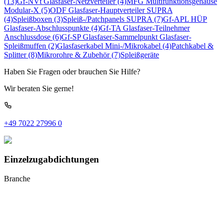
(13)
Gf-NVt Glasfaser-Netzverteiler
(4)
MFG Multifunktionsgehäuse
Modular-X
(5)
ODF Glasfaser-Hauptverteiler SUPRA
(4)
Spleißboxen
(3)
Spleiß-/Patchpanels SUPRA
(7)
Gf-APL HÜP
Glasfaser-Abschlusspunkte
(4)
Gf-TA Glasfaser-Teilnehmer
Anschlussdose
(6)
Gf-SP Glasfaser-Sammelpunkt
Glasfaser-
Spleißmuffen
(2)
Glasfaserkabel Mini-/Mikrokabel
(4)
Patchkabel &
Splitter
(8)
Mikrorohre & Zubehör
(7)
Spleißgeräte
Haben Sie Fragen oder brauchen Sie Hilfe?
Wir beraten Sie gerne!
+49 7022 27996 0
Einzelzugabdichtungen
Branche