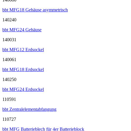
bbt MFG18 Gehäuse asymmetrisch
140240
bbt MFG24 Gehäuse
140031
bbt MFG12 Erdsockel
140061
bbt MFG18 Erdsockel
140250
bbt MFG24 Erdsockel
110591
bbt Zentralelementabfangung
110727
bbt MFG Batterieblech für 4er Batterieblock