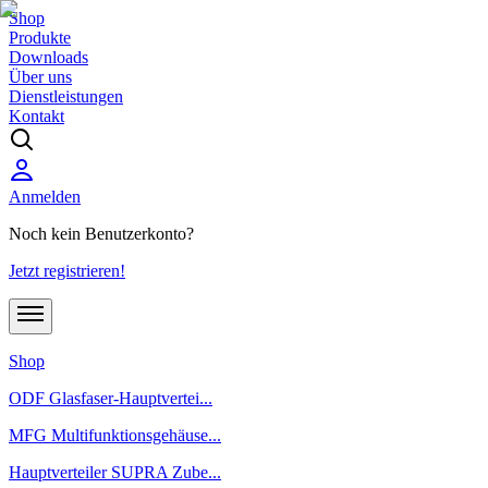
Shop
Produkte
Downloads
Über uns
Dienstleistungen
Kontakt
Anmelden
Noch kein Benutzerkonto?
Jetzt registrieren!
Shop
ODF Glasfaser-Hauptvertei...
MFG Multifunktionsgehäuse...
Hauptverteiler SUPRA Zube...