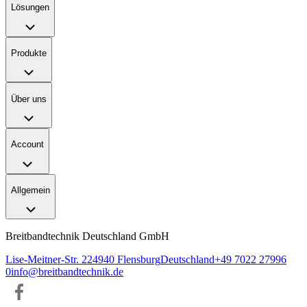
Lösungen
Produkte
Über uns
Account
Allgemein
Breitbandtechnik Deutschland GmbH
Lise-Meitner-Str. 2
24940
Flensburg
Deutschland
+49 7022 27996
0
info@breitbandtechnik.de