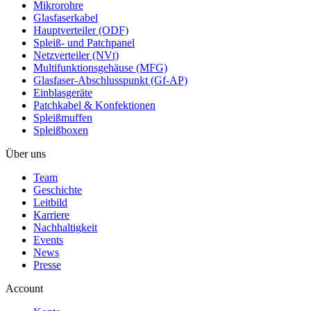
Mikrorohre
Glasfaserkabel
Hauptverteiler (ODF)
Spleiß- und Patchpanel
Netzverteiler (NVt)
Multifunktionsgehäuse (MFG)
Glasfaser-Abschlusspunkt (Gf-AP)
Einblasgeräte
Patchkabel & Konfektionen
Spleißmuffen
Spleißboxen
Über uns
Team
Geschichte
Leitbild
Karriere
Nachhaltigkeit
Events
News
Presse
Account