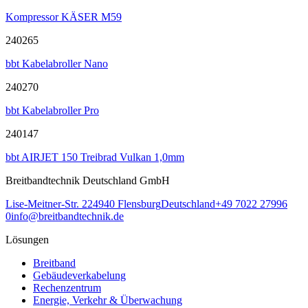
Kompressor KÄSER M59
240265
bbt Kabelabroller Nano
240270
bbt Kabelabroller Pro
240147
bbt AIRJET 150 Treibrad Vulkan 1,0mm
Breitbandtechnik Deutschland GmbH
Lise-Meitner-Str. 2
24940
Flensburg
Deutschland
+49 7022 27996
0
info@breitbandtechnik.de
Lösungen
Breitband
Gebäudeverkabelung
Rechenzentrum
Energie, Verkehr & Überwachung