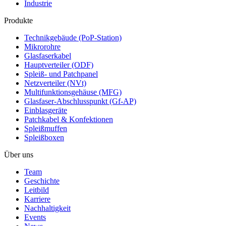
Industrie
Produkte
Technikgebäude (PoP-Station)
Mikrorohre
Glasfaserkabel
Hauptverteiler (ODF)
Spleiß- und Patchpanel
Netzverteiler (NVt)
Multifunktionsgehäuse (MFG)
Glasfaser-Abschlusspunkt (Gf-AP)
Einblasgeräte
Patchkabel & Konfektionen
Spleißmuffen
Spleißboxen
Über uns
Team
Geschichte
Leitbild
Karriere
Nachhaltigkeit
Events