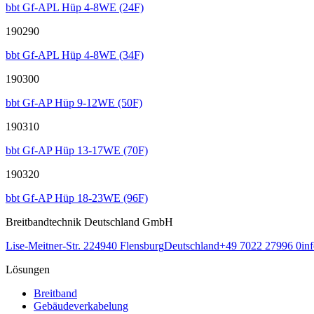
bbt Gf-APL Hüp 4-8WE (24F)
190290
bbt Gf-APL Hüp 4-8WE (34F)
190300
bbt Gf-AP Hüp 9-12WE (50F)
190310
bbt Gf-AP Hüp 13-17WE (70F)
190320
bbt Gf-AP Hüp 18-23WE (96F)
Breitbandtechnik Deutschland GmbH
Lise-Meitner-Str. 2
24940
Flensburg
Deutschland
+49 7022 27996 0
in
Lösungen
Breitband
Gebäudeverkabelung