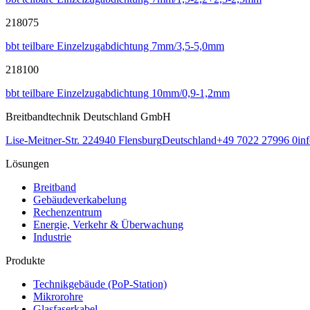
218075
bbt teilbare Einzelzugabdichtung 7mm/3,5-5,0mm
218100
bbt teilbare Einzelzugabdichtung 10mm/0,9-1,2mm
Breitbandtechnik Deutschland GmbH
Lise-Meitner-Str. 2
24940
Flensburg
Deutschland
+49 7022 27996 0
in
Lösungen
Breitband
Gebäudeverkabelung
Rechenzentrum
Energie, Verkehr & Überwachung
Industrie
Produkte
Technikgebäude (PoP-Station)
Mikrorohre
Glasfaserkabel