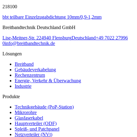
218100
bbt teilbare Einzelzugabdichtung 10mm/0,9-1,2mm
Breitbandtechnik Deutschland GmbH
Lise-Meitner-Str. 2
24940
Flensburg
Deutschland
+49 7022 27996
0
info@breitbandtechnik.de
Lösungen
Breitband
Gebäudeverkabelung
Rechenzentrum
Energie, Verkehr & Überwachung
Industrie
Produkte
Technikgebäude (PoP-Station)
Mikrorohre
Glasfaserkabel
Hauptverteiler (ODF)
Spleiß- und Patchpanel
Netzverteiler (NVt)