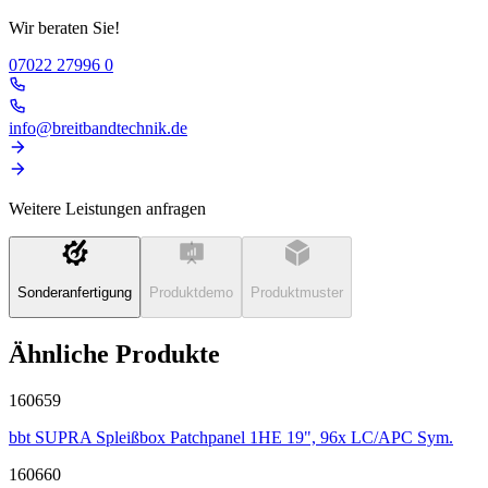
Wir beraten Sie!
07022 27996 0
info@breitbandtechnik.de
Weitere Leistungen anfragen
Sonderanfertigung
Produktdemo
Produktmuster
Ähnliche Produkte
160659
bbt SUPRA Spleißbox Patchpanel 1HE 19", 96x LC/APC Sym.
160660