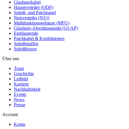
Glasfaserkabel
Hauptverteiler (ODF)
Spleiß- und Patchpanel
Netzverteiler (NVt)
Multifunktionsgehäuse (MFG)
Glasfaser-Abschlusspunkt (Gf-AP)
Einblasgeräte
Patchkabel & Konfektionen
Spleißmuffen
Spleißboxen
Über uns
Team
Geschichte
Leitbild
Karriere
Nachhaltigkeit
Events
News
Presse
Account
Konto