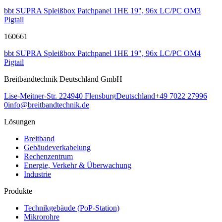
bbt SUPRA Spleißbox Patchpanel 1HE 19", 96x LC/PC OM3
Pigtail
160661
bbt SUPRA Spleißbox Patchpanel 1HE 19", 96x LC/PC OM4
Pigtail
Breitbandtechnik Deutschland GmbH
Lise-Meitner-Str. 2
24940
Flensburg
Deutschland
+49 7022 27996
0
info@breitbandtechnik.de
Lösungen
Breitband
Gebäudeverkabelung
Rechenzentrum
Energie, Verkehr & Überwachung
Industrie
Produkte
Technikgebäude (PoP-Station)
Mikrorohre