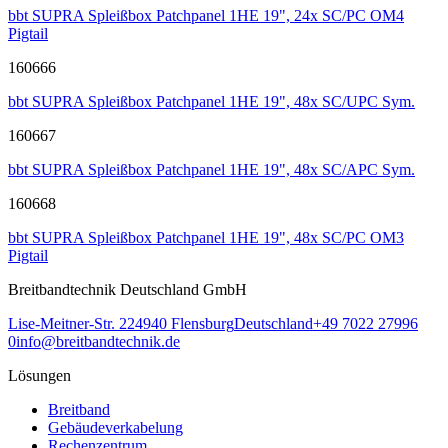
bbt SUPRA Spleißbox Patchpanel 1HE 19", 24x SC/PC OM4
Pigtail
160666
bbt SUPRA Spleißbox Patchpanel 1HE 19", 48x SC/UPC Sym.
160667
bbt SUPRA Spleißbox Patchpanel 1HE 19", 48x SC/APC Sym.
160668
bbt SUPRA Spleißbox Patchpanel 1HE 19", 48x SC/PC OM3
Pigtail
Breitbandtechnik Deutschland GmbH
Lise-Meitner-Str. 2
24940
Flensburg
Deutschland
+49 7022 27996
0
info@breitbandtechnik.de
Lösungen
Breitband
Gebäudeverkabelung
Rechenzentrum