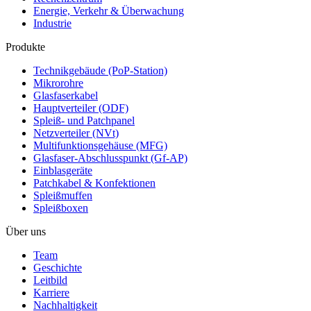
Energie, Verkehr & Überwachung
Industrie
Produkte
Technikgebäude (PoP-Station)
Mikrorohre
Glasfaserkabel
Hauptverteiler (ODF)
Spleiß- und Patchpanel
Netzverteiler (NVt)
Multifunktionsgehäuse (MFG)
Glasfaser-Abschlusspunkt (Gf-AP)
Einblasgeräte
Patchkabel & Konfektionen
Spleißmuffen
Spleißboxen
Über uns
Team
Geschichte
Leitbild
Karriere
Nachhaltigkeit