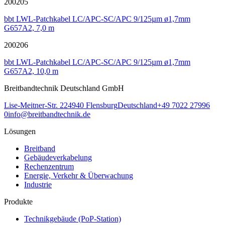
200205
bbt LWL-Patchkabel LC/APC-SC/APC 9/125µm ø1,7mm
G657A2, 7,0 m
200206
bbt LWL-Patchkabel LC/APC-SC/APC 9/125µm ø1,7mm
G657A2, 10,0 m
Breitbandtechnik Deutschland GmbH
Lise-Meitner-Str. 2
24940
Flensburg
Deutschland
+49 7022 27996
0
info@breitbandtechnik.de
Lösungen
Breitband
Gebäudeverkabelung
Rechenzentrum
Energie, Verkehr & Überwachung
Industrie
Produkte
Technikgebäude (PoP-Station)