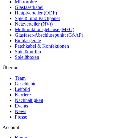
Mikrorohre
Glasfaserkabel
Hauptverteiler (ODF)
Spleiß- und Patchpanel
Netzverteiler (NVt)
Multifunktionsgehäuse (MFG)
Glasfaser-Abschlusspunkt (Gf-AP)
Einblasgeräte
Patchkabel & Konfektionen
Spleißmuffen
Spleißboxen
Über uns
Team
Geschichte
Leitbild
Karriere
Nachhaltigkeit
Events
News
Presse
Account
Konto