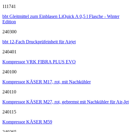
111741
bbt Gleitmittel zum Einblasen LiQuick A 0,5 l Flasche - Winter
Edition
240300
bbt 12-Fach Druckprüfeinheit für Airjet
240401
Kompressor VRK FIBRA PLUS EVO
240100
Kompressor KÄSER M17, rot, mit Nachkühler
240110
Kompressor KÄSER M27, rot, gebremst mit Nachkühler für Air-Jet
240115
Kompressor KÄSER M59
240265