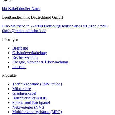
bbt Kabelabroller Nano
Breitbandtechnik Deutschland GmbH
Lise-Meitner-Str. 2
24940
Flensburg
Deutschland
+49 7022 27996
0
info@breitbandtechnik.de
Lösungen
Breitband
Gebäudeverkabelung
Rechenzentrum
Energie, Verkehr & Überwachung
Industrie
Produkte
Technikgebäude (PoP-Station)
Mikrorohre
Glasfaserkabel
Hauptverteiler (ODF)
Spleiß- und Patchpanel
Netzverteiler (NVt)
Multifunktionsgehäuse (MFG)