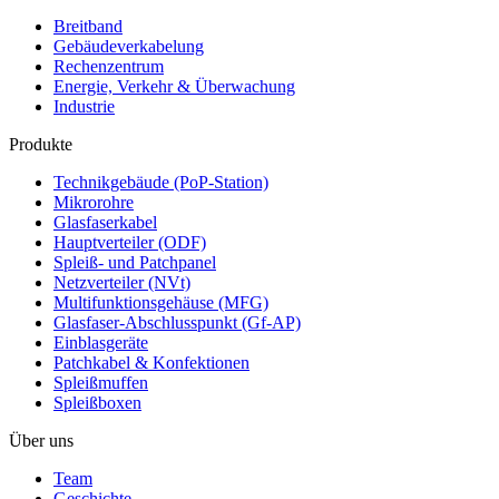
Breitband
Gebäudeverkabelung
Rechenzentrum
Energie, Verkehr & Überwachung
Industrie
Produkte
Technikgebäude (PoP-Station)
Mikrorohre
Glasfaserkabel
Hauptverteiler (ODF)
Spleiß- und Patchpanel
Netzverteiler (NVt)
Multifunktionsgehäuse (MFG)
Glasfaser-Abschlusspunkt (Gf-AP)
Einblasgeräte
Patchkabel & Konfektionen
Spleißmuffen
Spleißboxen
Über uns
Team
Geschichte