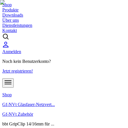
Shop
Produkte
Downloads
Über uns
Dienstleistungen
Kontakt
Anmelden
Noch kein Benutzerkonto?
Jetzt registrieren!
Shop
Gf-NVt Glasfaser-Netzvert...
Gf-NVt Zubehör
bbt GripClip 14/16mm für ...