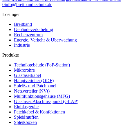
0
info@breitbandtechnik.de
Lösungen
Breitband
Gebäudeverkabelung
Rechenzentrum
Energie, Verkehr & Überwachung
Industrie
Produkte
Technikgebäude (PoP-Station)
Mikrorohre
Glasfaserkabel
Hauptverteiler (ODF)
Spleiß- und Patchpanel
Netzverteiler (NVt)
Multifunktionsgehäuse (MFG)
Glasfaser-Abschlusspunkt (Gf-AP)
Einblasgeräte
Patchkabel & Konfektionen
Spleißmuffen
Spleißboxen