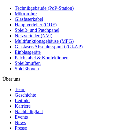
Technikgebäude (PoP-Station)
Mikrorohre
Glasfaserkabel
Hauptverteiler (ODF)
Spleiß- und Patchpanel
Netzverteiler (NVt)
Multifunktionsgehäuse (MFG)
Glasfaser-Abschlusspunkt (Gf-AP)
Einblasgeräte
Patchkabel & Konfektionen
Spleißmuffen
Spleißboxen
Über uns
Team
Geschichte
Leitbild
Karriere
Nachhaltigkeit
Events
News
Presse