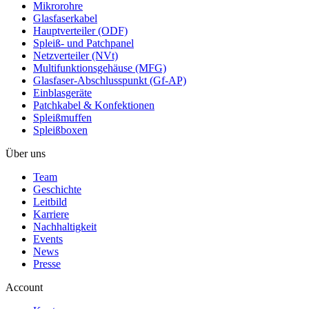
Mikrorohre
Glasfaserkabel
Hauptverteiler (ODF)
Spleiß- und Patchpanel
Netzverteiler (NVt)
Multifunktionsgehäuse (MFG)
Glasfaser-Abschlusspunkt (Gf-AP)
Einblasgeräte
Patchkabel & Konfektionen
Spleißmuffen
Spleißboxen
Über uns
Team
Geschichte
Leitbild
Karriere
Nachhaltigkeit
Events
News
Presse
Account