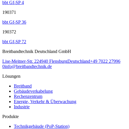
bbt Gf-SP 4
190371
bbt Gf-SP 36
190372
bbt Gf-SP 72
Breitbandtechnik Deutschland GmbH
Lise-Meitner-Str. 2
24940
Flensburg
Deutschland
+49 7022 27996
0
info@breitbandtechnik.de
Lösungen
Breitband
Gebäudeverkabelung
Rechenzentrum
Energie, Verkehr & Überwachung
Industrie
Produkte
Technikgebäude (PoP-Station)