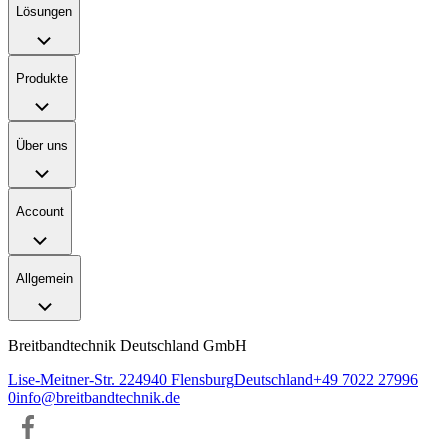
Lösungen
Produkte
Über uns
Account
Allgemein
Breitbandtechnik Deutschland GmbH
Lise-Meitner-Str. 2
24940
Flensburg
Deutschland
+49 7022 27996
0
info@breitbandtechnik.de