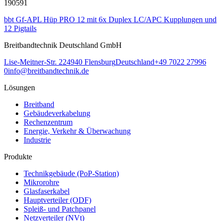
190591
bbt Gf-APL Hüp PRO 12 mit 6x Duplex LC/APC Kupplungen und
12 Pigtails
Breitbandtechnik Deutschland GmbH
Lise-Meitner-Str. 2
24940
Flensburg
Deutschland
+49 7022 27996
0
info@breitbandtechnik.de
Lösungen
Breitband
Gebäudeverkabelung
Rechenzentrum
Energie, Verkehr & Überwachung
Industrie
Produkte
Technikgebäude (PoP-Station)
Mikrorohre
Glasfaserkabel
Hauptverteiler (ODF)
Spleiß- und Patchpanel
Netzverteiler (NVt)