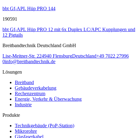
bbt Gf-APL Hüp PRO 144
190591
bbt Gf-APL Hüp PRO 12 mit 6x Duplex LC/APC Kupplungen und
12 Pigtails
Breitbandtechnik Deutschland GmbH
Lise-Meitner-Str. 2
24940
Flensburg
Deutschland
+49 7022 27996
0
info@breitbandtechnik.de
Lösungen
Breitband
Gebäudeverkabelung
Rechenzentrum
Energie, Verkehr & Überwachung
Industrie
Produkte
Technikgebäude (PoP-Station)
Mikrorohre
Glasfaserkabel