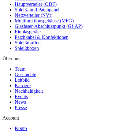
Hauptverteiler (ODF)
Spleiß- und Patchpanel
Netzverteiler (NVt)
Multifunktionsgehäuse (MFG)
Glasfaser-Abschlusspunkt (Gf-AP)
Einblasgeräte
Patchkabel & Konfektionen
Spleißmuffen
Spleißboxen
Über uns
Team
Geschichte
Leitbild
Karriere
Nachhaltigkeit
Events
News
Presse
Account
Konto