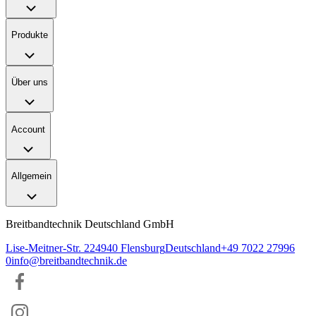
Produkte
Über uns
Account
Allgemein
Breitbandtechnik Deutschland GmbH
Lise-Meitner-Str. 2
24940
Flensburg
Deutschland
+49 7022 27996
0
info@breitbandtechnik.de