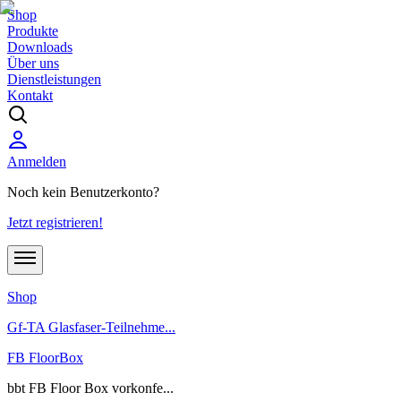
Shop
Produkte
Downloads
Über uns
Dienstleistungen
Kontakt
Anmelden
Noch kein Benutzerkonto?
Jetzt registrieren!
Shop
Gf-TA Glasfaser-Teilnehme...
FB FloorBox
bbt FB Floor Box vorkonfe...