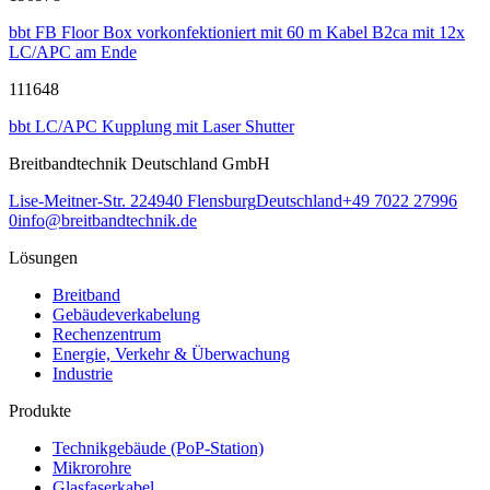
bbt FB Floor Box vorkonfektioniert mit 60 m Kabel B2ca mit 12x
LC/APC am Ende
111648
bbt LC/APC Kupplung mit Laser Shutter
Breitbandtechnik Deutschland GmbH
Lise-Meitner-Str. 2
24940
Flensburg
Deutschland
+49 7022 27996
0
info@breitbandtechnik.de
Lösungen
Breitband
Gebäudeverkabelung
Rechenzentrum
Energie, Verkehr & Überwachung
Industrie
Produkte
Technikgebäude (PoP-Station)
Mikrorohre
Glasfaserkabel