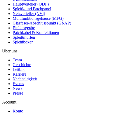
Hauptverteiler (ODF)
Spleiß- und Patchpanel
Netzverteiler (NVt)
Multifunktionsgehäuse (MFG)
Glasfaser-Abschlusspunkt (Gf-AP)
Einblasgeräte
Patchkabel & Konfektionen
Spleißmuffen
Spleißboxen
Über uns
Team
Geschichte
Leitbild
Karriere
Nachhaltigkeit
Events
News
Presse
Account
Konto