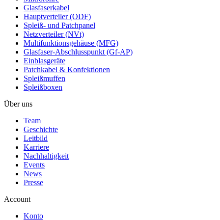
Glasfaserkabel
Hauptverteiler (ODF)
Spleiß- und Patchpanel
Netzverteiler (NVt)
Multifunktionsgehäuse (MFG)
Glasfaser-Abschlusspunkt (Gf-AP)
Einblasgeräte
Patchkabel & Konfektionen
Spleißmuffen
Spleißboxen
Über uns
Team
Geschichte
Leitbild
Karriere
Nachhaltigkeit
Events
News
Presse
Account
Konto