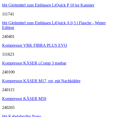
bbt Gleitmittel zum Einblasen LiQuick P 10 kg Kanister
111741
bbt Gleitmittel zum Einblasen LiQuick A 0,5 l Flasche - Winter
Edition
240401
Kompressor VRK FIBRA PLUS EVO
111623
Kompressor KÄSER i.Comp 3 tragbar
240100
Kompressor KÄSER M17, rot, mit Nachkühler
240115
Kompressor KÄSER M59
240265
bbt Kabelabroller Nano