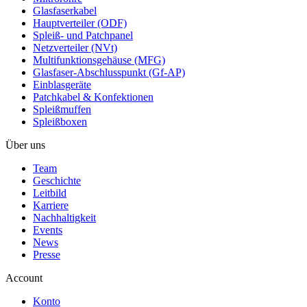
Glasfaserkabel
Hauptverteiler (ODF)
Spleiß- und Patchpanel
Netzverteiler (NVt)
Multifunktionsgehäuse (MFG)
Glasfaser-Abschlusspunkt (Gf-AP)
Einblasgeräte
Patchkabel & Konfektionen
Spleißmuffen
Spleißboxen
Über uns
Team
Geschichte
Leitbild
Karriere
Nachhaltigkeit
Events
News
Presse
Account
Konto