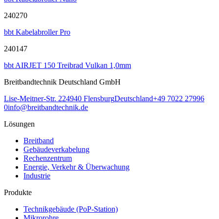
240270
bbt Kabelabroller Pro
240147
bbt AIRJET 150 Treibrad Vulkan 1,0mm
Breitbandtechnik Deutschland GmbH
Lise-Meitner-Str. 2
24940
Flensburg
Deutschland
+49 7022 27996
0
info@breitbandtechnik.de
Lösungen
Breitband
Gebäudeverkabelung
Rechenzentrum
Energie, Verkehr & Überwachung
Industrie
Produkte
Technikgebäude (PoP-Station)
Mikrorohre