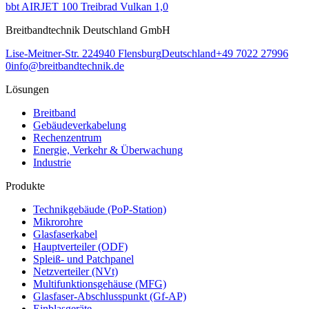
bbt AIRJET 100 Treibrad Vulkan 1,0
Breitbandtechnik Deutschland GmbH
Lise-Meitner-Str. 2
24940
Flensburg
Deutschland
+49 7022 27996
0
info@breitbandtechnik.de
Lösungen
Breitband
Gebäudeverkabelung
Rechenzentrum
Energie, Verkehr & Überwachung
Industrie
Produkte
Technikgebäude (PoP-Station)
Mikrorohre
Glasfaserkabel
Hauptverteiler (ODF)
Spleiß- und Patchpanel
Netzverteiler (NVt)
Multifunktionsgehäuse (MFG)
Glasfaser-Abschlusspunkt (Gf-AP)
Einblasgeräte