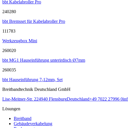
bbt Kabelabroller Pro
240280
bbt Bremsset für Kabelabroller Pro
111783
Werkzeugbox Mini
260020
bbt MG1 Hauseinführung unterirdisch Ø7mm
260035
bbt Hauseinführung 7-12mm, Set
Breitbandtechnik Deutschland GmbH
Lise-Meitner-Str. 2
24940
Flensburg
Deutschland
+49 7022 27996 0
in
Lösungen
Breitband
Gebäudeverkabelung