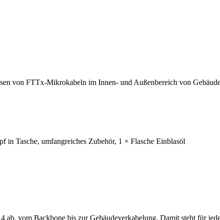
asen von FTTx-Mikrokabeln im Innen- und Außenbereich von Gebäuden 
pf in Tasche, umfangreiches Zubehör, 1 × Flasche Einblasöl
ab, vom Backbone bis zur Gebäudeverkabelung. Damit steht für jede