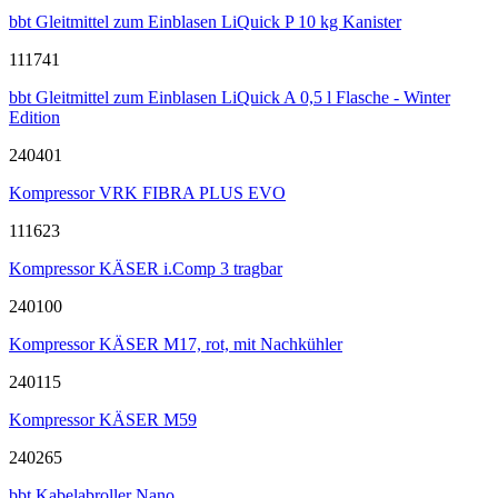
bbt Gleitmittel zum Einblasen LiQuick P 10 kg Kanister
111741
bbt Gleitmittel zum Einblasen LiQuick A 0,5 l Flasche - Winter
Edition
240401
Kompressor VRK FIBRA PLUS EVO
111623
Kompressor KÄSER i.Comp 3 tragbar
240100
Kompressor KÄSER M17, rot, mit Nachkühler
240115
Kompressor KÄSER M59
240265
bbt Kabelabroller Nano