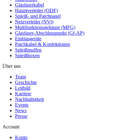
Glasfaserkabel
Hauptverteiler (ODF)
Spleiß- und Patchpanel
Netzverteiler (NVt)
Multifunktionsgehäuse (MFG)
Glasfaser-Abschlusspunkt (Gf-AP)
Einblasgeräte
Patchkabel & Konfektionen
Spleißmuffen
Spleißboxen
Über uns
Team
Geschichte
Leitbild
Karriere
Nachhaltigkeit
Events
News
Presse
Account
Konto