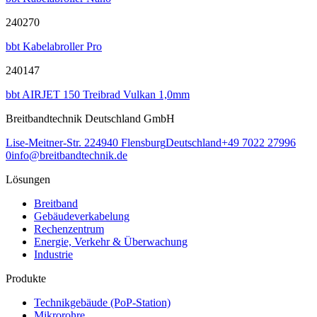
240270
bbt Kabelabroller Pro
240147
bbt AIRJET 150 Treibrad Vulkan 1,0mm
Breitbandtechnik Deutschland GmbH
Lise-Meitner-Str. 2
24940
Flensburg
Deutschland
+49 7022 27996
0
info@breitbandtechnik.de
Lösungen
Breitband
Gebäudeverkabelung
Rechenzentrum
Energie, Verkehr & Überwachung
Industrie
Produkte
Technikgebäude (PoP-Station)
Mikrorohre